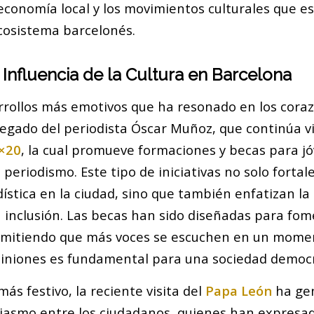
economía local y los movimientos culturales que 
ecosistema barcelonés.
 Influencia de la Cultura en Barcelona
rrollos más emotivos que ha resonado en los cor
legado del periodista Óscar Muñoz, que continúa vi
×20
, la cual promueve formaciones y becas para j
 periodismo. Este tipo de iniciativas no solo fortal
ística en la ciudad, sino que también enfatizan l
a inclusión. Las becas han sido diseñadas para fom
rmitiendo que más voces se escuchen en un mome
piniones es fundamental para una sociedad democr
ás festivo, la reciente visita del
Papa León
ha ge
iasmo entre los ciudadanos, quienes han expresa