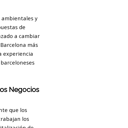
s ambientales y
puestas de
enzado a cambiar
a Barcelona más
a experiencia
s barceloneses
 los Negocios
nte que los
trabajan los
italización de