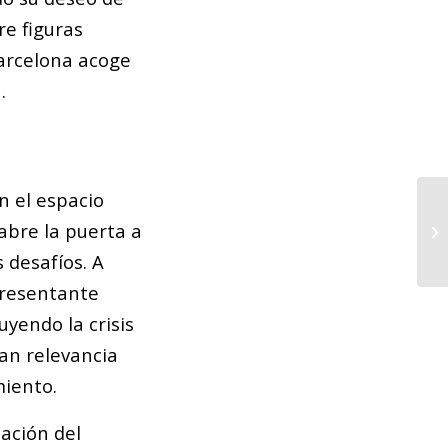
re figuras
 Barcelona acoge
.
n el espacio
 abre la puerta a
 desafíos. A
presentante
luyendo la crisis
ran relevancia
miento.
zación del