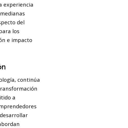
a experiencia
y medianas
specto del
para los
ión e impacto
ón
ología, continúa
 transformación
tido a
 emprendedores
desarrollar
 abordan