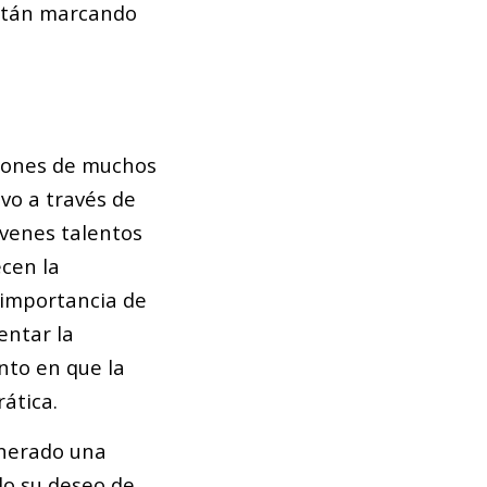
están marcando
azones de muchos
vo a través de
óvenes talentos
ecen la
a importancia de
entar la
nto en que la
ática.
nerado una
do su deseo de