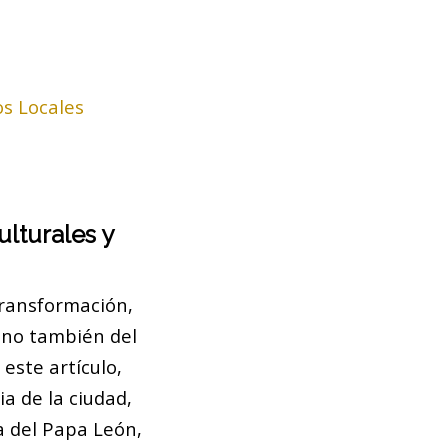
os Locales
lturales y
transformación,
sino también del
 este artículo,
a de la ciudad,
a del Papa León,