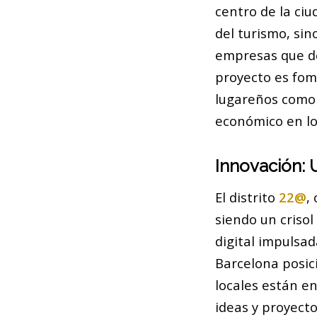
centro de la ci
del turismo, si
empresas que de
proyecto es fom
lugareños como p
económico en lo
Innovación: 
El distrito
22@
,
siendo un criso
digital impulsa
Barcelona posic
locales están e
ideas y proyect