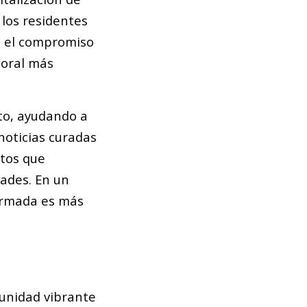
 los residentes
z, el compromiso
boral más
to, ayudando a
noticias curadas
atos que
ades. En un
ormada es más
unidad vibrante