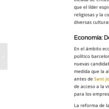
que el líder esp
religiosas y la 
diversas cultura
Economía: De
En el ámbito ec
Actualidad de
Barcelona en el
político barcel
Contexto Urbano y
nuevas candidat
Social
medida que la a
antes de
Sant J
de acceso a la v
para los empres
La reforma de l