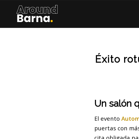
Éxito ro
Un salón 
El evento
Autom
puertas con má
cita obligada p