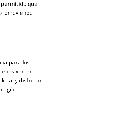
a permitido que
, promoviendo
cia para los
uienes ven en
local y disfrutar
ología.