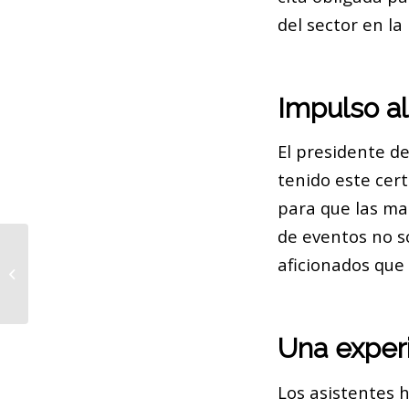
del sector en la
Impulso al
El presidente de
tenido este cer
para que las ma
de eventos no so
aficionados que
Detenido en Barcelona por estafar
con falsos alquileres de pisos
Una experi
Los asistentes h