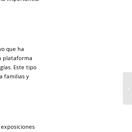
ivo que ha
a plataforma
ías. Este tipo
a familias y
La
fi
Ba
e exposiciones