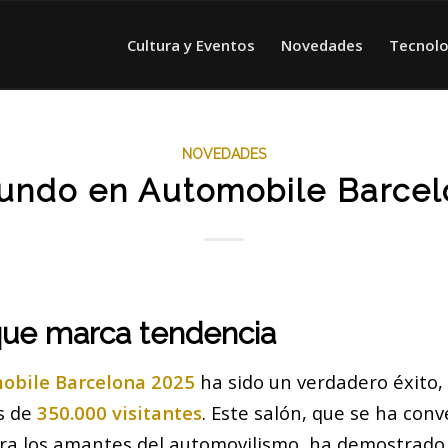
Cultura y Eventos
Novedades
Tecnolo
NOVEDADES
tundo en Automobile Barce
que marca tendencia
obile Barcelona 2025
ha sido un verdadero éxito,
s de
350.000 visitantes
. Este salón, que se ha con
ara los amantes del automovilismo, ha demostrado