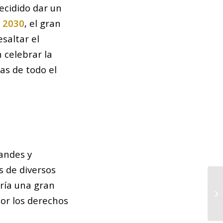
ecidido dar un
 2030
, el gran
esaltar el
 celebrar la
as de todo el
randes y
s de diversos
aría una gran
Ja
qu
por los derechos