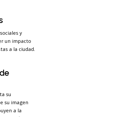
s
sociales y
ner un impacto
as a la ciudad.
 de
ta su
ce su imagen
buyen a la