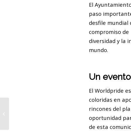
El Ayuntamiento
paso importante
desfile mundial 
compromiso de B
diversidad y la 
mundo.
Un evento
El Worldpride e
coloridas en ap
rincones del pla
Retrasos en Rodalies: Incidencias
en Barcelona
oportunidad para
de esta comuni