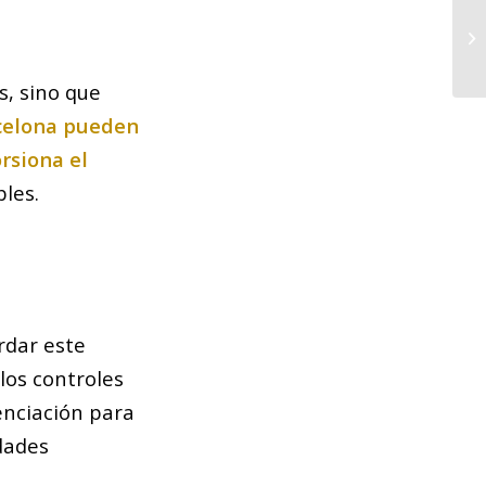
Pr
am
s, sino que
rcelona pueden
rsiona el
bles.
rdar este
los controles
enciación para
idades