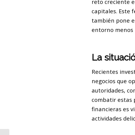
reto creciente e
capitales. Este 
también pone en
entorno menos s
La situaci
Recientes inves
negocios que op
autoridades, co
combatir estas p
financieras es v
actividades delic