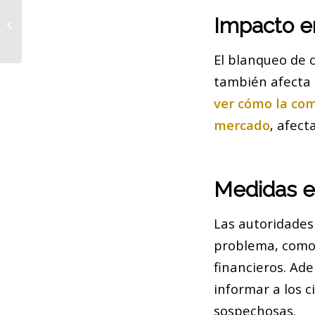
Incendios y pestilencias en
Impacto e
Barcelona: un llamado a la acción
El blanqueo de c
también afecta 
ver cómo la com
mercado
, afect
Medidas e
Las autoridades
problema, como l
financieros. Ad
informar a los c
sospechosas.