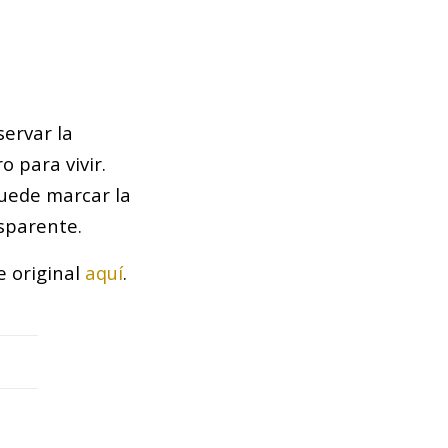
ervar la
 para vivir.
puede marcar la
sparente.
e original
aquí
.