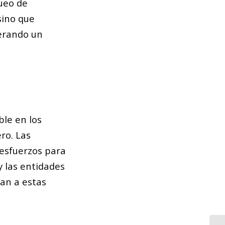
queo de
sino que
nerando un
le en los
ro. Las
 esfuerzos para
y las entidades
can a estas