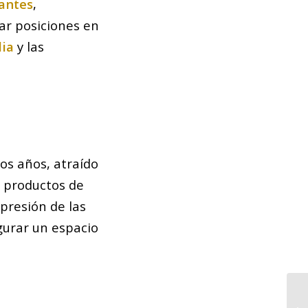
antes
,
r posiciones en
lia
y las
os años, atraído
n productos de
presión de las
gurar un espacio
Lo