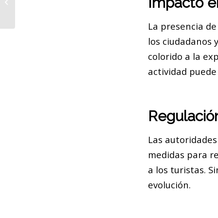
Impacto en
gobierno y se abona a la geometría
variable
La presencia de
los ciudadanos 
colorido a la e
actividad puede 
Regulación
Las autoridades
medidas para re
a los turistas. 
evolución.