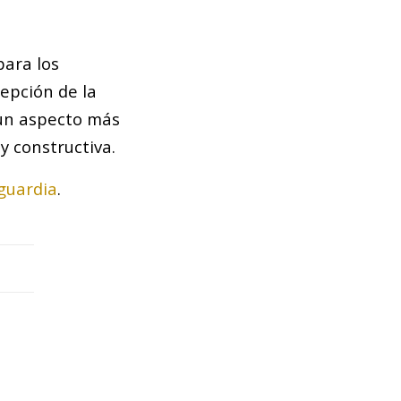
para los
epción de la
 un aspecto más
y constructiva.
guardia
.