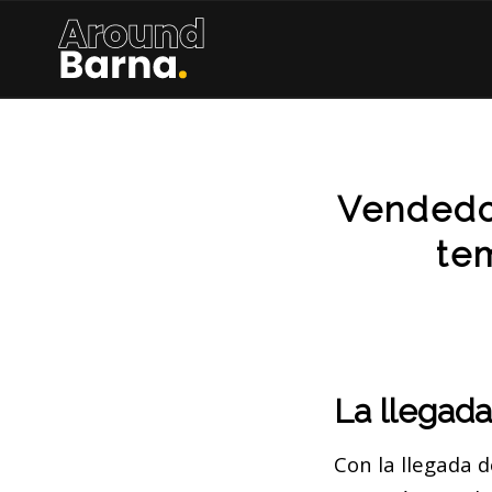
Vendedo
te
La llegad
Con la llegada d