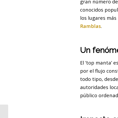
gran número de 
conocidos popu
los lugares más
Ramblas
.
Un fenóme
El ‘top manta’ 
por el flujo con
todo tipo, desd
autoridades loc
público ordenad
Collboni defiende su obra de