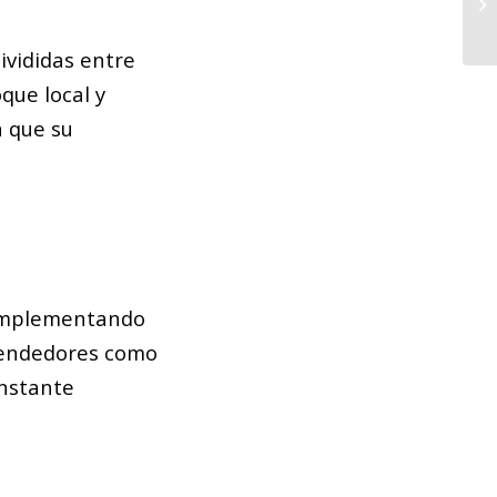
Ca
de
vididas entre
que local y
n que su
, implementando
 vendedores como
onstante