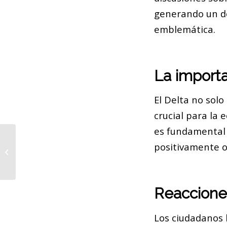
generando un de
emblemática.
La importa
El Delta no solo
crucial para la 
es fundamental 
positivamente o
Lorenzo Quinn y su mensaje de
amor por el Mediterráneo
Reaccione
Los ciudadanos 