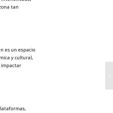
zona tan
én es un espacio
mica y cultural,
 impactar
Ca
pr
plataformas,