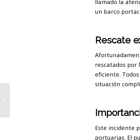
llamado la aten
un barco portac
Rescate ex
Afortunadamente
rescatados por 
eficiente. Todos
situación compl
La Guardia Urbana incorpora 125
nuevos agentes
Importanci
Este incidente p
portuarias. El p