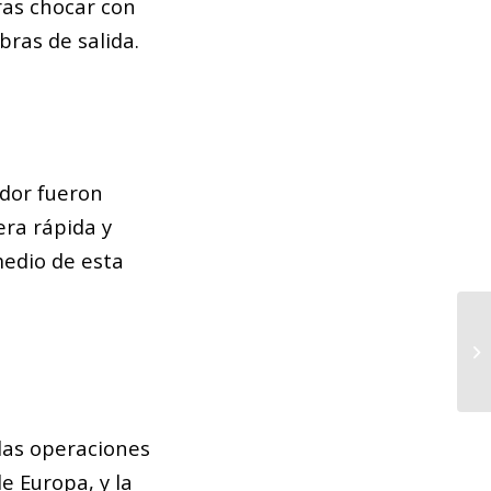
ras chocar con
ras de salida.
ador fueron
era rápida y
medio de esta
La
pr
Ba
las operaciones
e Europa, y la