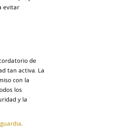
 evitar
cordatorio de
d tan activa. La
miso con la
odos los
ridad y la
guardia
.