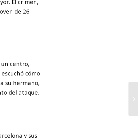
or. El crimen,
joven de 26
un centro,
al escuchó cómo
 a su hermano,
to del ataque.
Tr
di
arcelona y sus