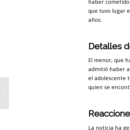
haber cometido 
que tuvo lugar 
años.
Detalles d
El menor, que h
admitió haber ap
el adolescente 
quien se encont
RAC1 celebra 25 años de conexión
con los catalanes
Reaccione
La noticia ha g