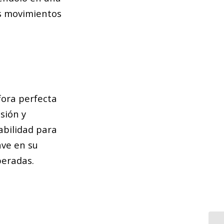
us movimientos
fora perfecta
sión y
abilidad para
ave en su
peradas.