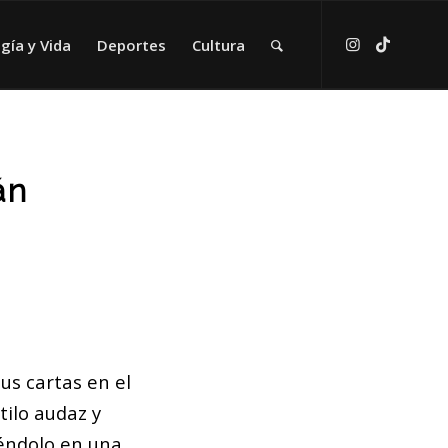
gía y Vida
Deportes
Cultura
án
us cartas en el
tilo audaz y
éndolo en una