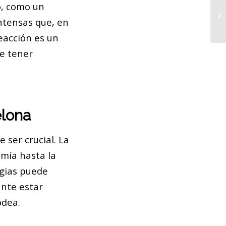
o, como un
To
ntensas que, en
Ju
reacción es un
de tener
elona
 ser crucial. La
omía hasta la
egias puede
ante estar
odea.