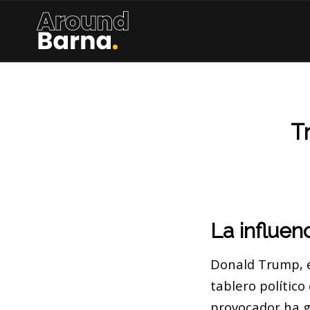
T
La influen
Donald Trump, e
tablero político
provocador ha g