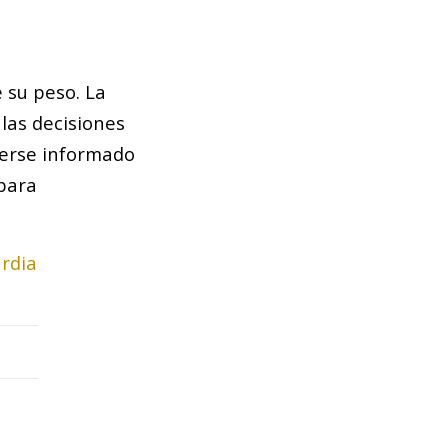
 su peso. La
las decisiones
nerse informado
 para
rdia