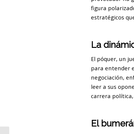
figura polariza
estratégicos qu
La dinámic
El póquer, un j
para entender el
negociación, enf
leer a sus opone
carrera polític
El bumerá