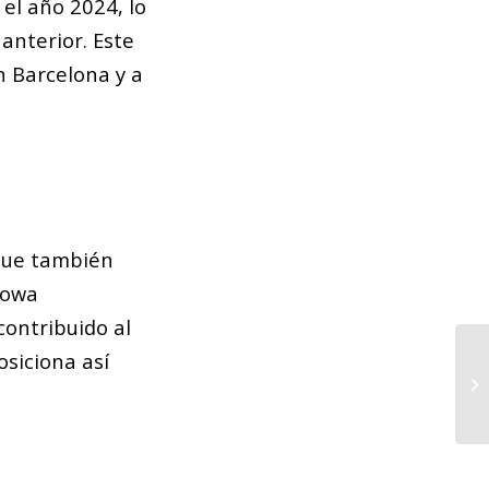
el año 2024, lo
anterior. Este
n Barcelona y a
 que también
Towa
ontribuido al
osiciona así
La
pr
tr