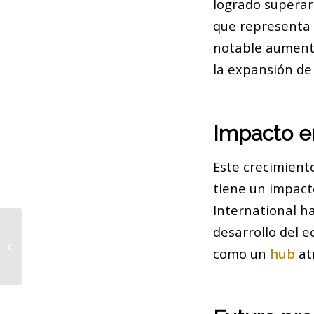
logrado superar
que representa 
notable aumento
la expansión de 
Impacto e
Este crecimient
tiene un impact
International h
desarrollo del e
El Banc dels Aliments distribuyó más
de 15.000 toneladas de alimentos el
como un
hub
at
año...