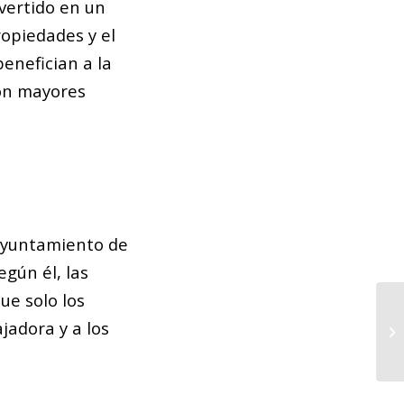
nvertido en un
opiedades y el
benefician a la
con mayores
 Ayuntamiento de
gún él, las
ue solo los
La
jadora y a los
tr
Wa