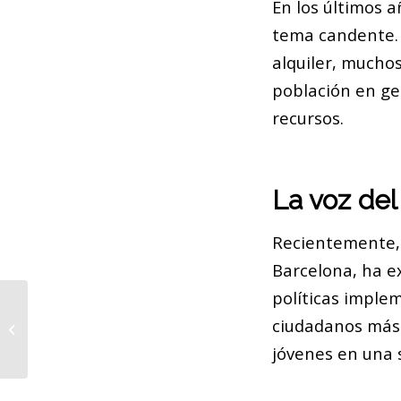
En los últimos a
tema candente. 
alquiler, muchos
población en gen
recursos.
La voz del
Recientemente
Barcelona, ha e
políticas imple
Los Mossos desalojan a unas 200
ciudadanos más 
personas de una fiesta rave ilegal
en Barce...
jóvenes en una s