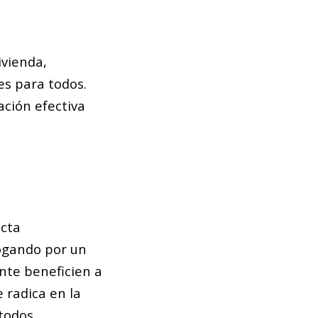
ivienda,
es para todos.
ación efectiva
ecta
ogando por un
nte beneficien a
 radica en la
todos.