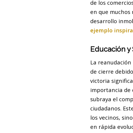
de los comercio
en que muchos ne
desarrollo inmob
ejemplo inspir
Educación y 
La reanudación
de cierre debid
victoria signifi
importancia de
subraya el compr
ciudadanos. Est
los vecinos, si
en rápida evoluc