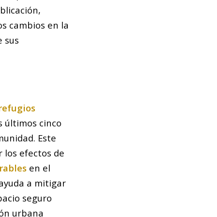
blicación,
os cambios en la
e sus
refugios
s últimos cinco
munidad. Este
 los efectos de
rables
en el
ayuda a mitigar
pacio seguro
ción urbana