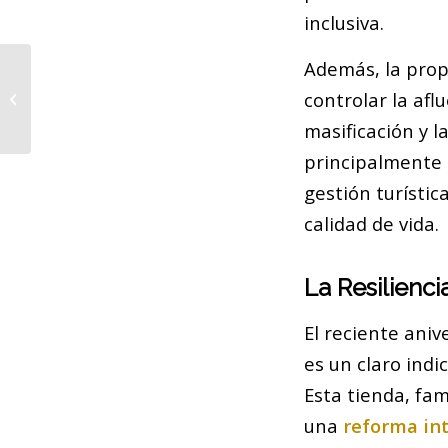
inclusiva.
Además, la pro
Las Nuevas
controlar la afl
Tendencias y Desafíos
en Barcelona
masificación y l
principalmente 
gestión turísti
calidad de vida.
La Resilienc
El reciente aniv
es un claro indi
Esta tienda, fa
una
reforma in