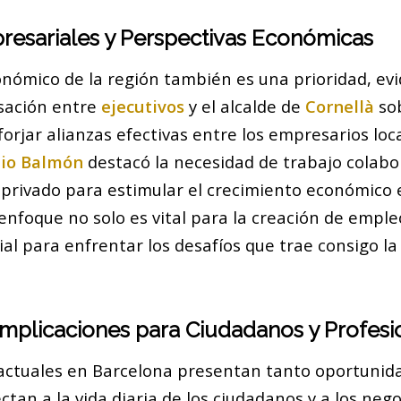
resariales y Perspectivas Económicas
onómico de la región también es una prioridad, ev
sación entre
ejecutivos
y el alcalde de
Cornellà
sob
orjar alianzas efectivas entre los empresarios loca
io Balmón
destacó la necesidad de trabajo colabor
y privado para estimular el crecimiento económico 
 enfoque no solo es vital para la creación de emple
al para enfrentar los desafíos que trae consigo l
Implicaciones para Ciudadanos y Profesi
 actuales en Barcelona presentan tanto oportuni
ctan a la vida diaria de los ciudadanos y a los nego