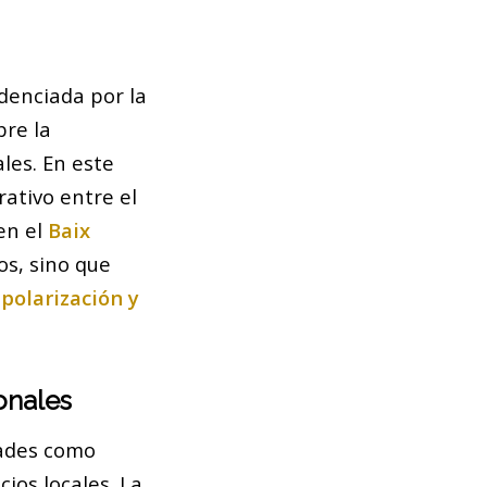
idenciada por la
re la
les. En este
ativo entre el
en el
Baix
os, sino que
a
polarización y
onales
dades como
cios locales. La