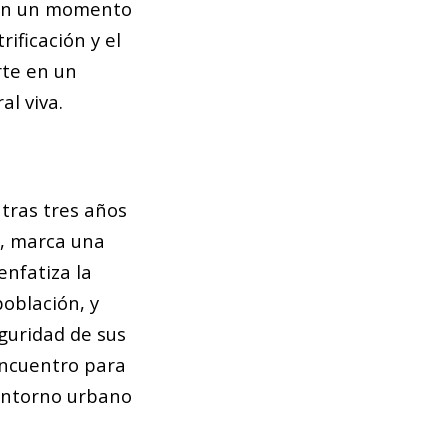
 En un momento
ificación y el
rte en un
l viva.
, tras tres años
o, marca una
enfatiza la
oblación, y
eguridad de sus
encuentro para
ntorno urbano