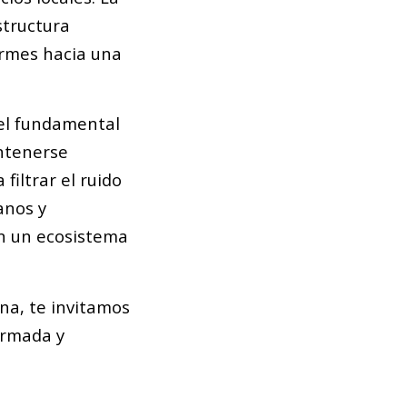
structura
irmes hacia una
el fundamental
ntenerse
filtrar el ruido
anos y
n un ecosistema
ona, te invitamos
ormada y