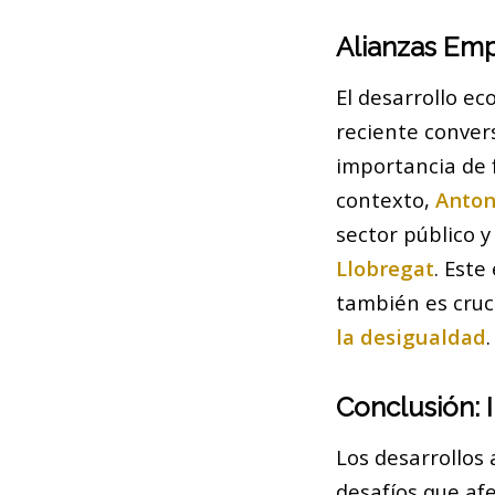
Alianzas Emp
El desarrollo ec
reciente conver
importancia de f
contexto,
Anton
sector público 
Llobregat
. Este
también es cruci
la desigualdad
.
Conclusión: 
Los desarrollos
desafíos que afe