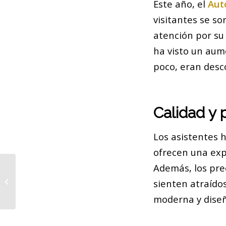
Este año, el
Aut
visitantes se s
atención por su 
ha visto un aum
poco, eran desc
Calidad y 
Los asistentes 
ofrecen una exp
Además, los pre
Collboni mira al frente y ve las
sienten atraído
elecciones del 2027
moderna y diseño