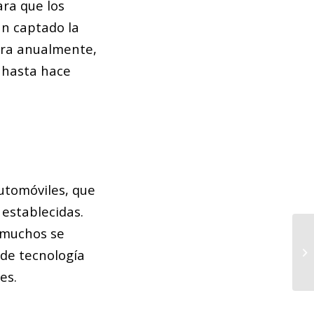
ara que los
an captado la
ebra anualmente,
 hasta hace
utomóviles, que
establecidas.
e muchos se
De
de
 de tecnología
Ba
es.