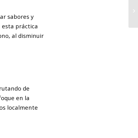
Ma
ex
ar sabores y
na
 esta práctica
ono, al disminuir
frutando de
foque en la
dos localmente