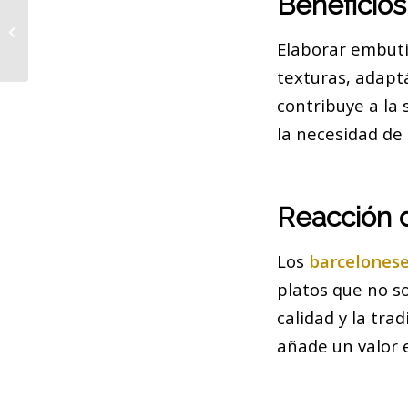
Beneficios
Peticiones de los vecinos para
mejorar el metro en Trinitat
Elaborar embuti
texturas, adaptá
contribuye a la 
la necesidad de
Reacción 
Los
barcelones
platos que no s
calidad y la tr
añade un valor e