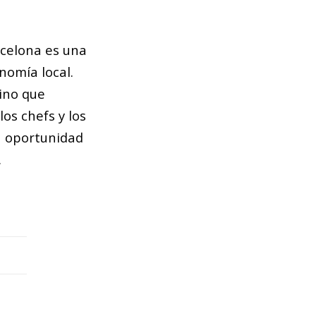
rcelona es una
onomía local.
sino que
os chefs y los
a oportunidad
.