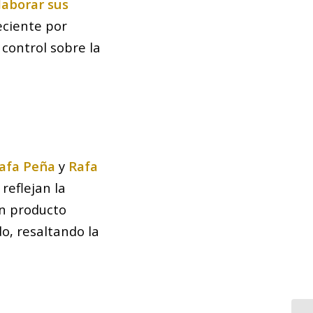
laborar sus
eciente por
control sobre la
afa Peña
y
Rafa
reflejan la
un producto
o, resaltando la