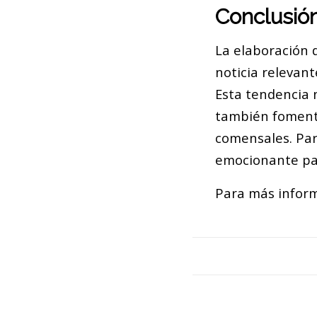
Conclusió
La elaboración 
noticia relevant
Esta tendencia n
también fomenta
comensales. Par
emocionante par
Para más informa