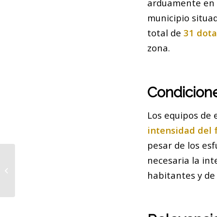
arduamente en l
municipio situad
total de
31 dota
zona.
Condicione
Los equipos de 
intensidad del 
pesar de los es
necesaria la in
Un juicio impactante en Barcelona:
habitantes y de l
Aleix y las promesas de vida