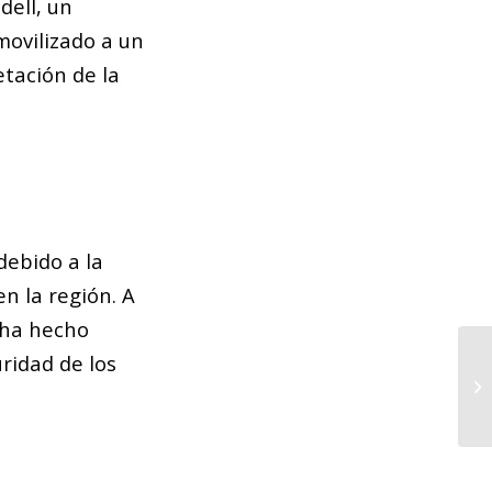
dell, un
movilizado a un
etación de la
debido a la
n la región. A
 ha hecho
ridad de los
Bu
me
el.