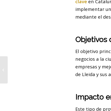
clave
en Catalun
implementar un
mediante el des
Objetivos
El objetivo prin
negocios a la ci
empresas y mejo
La Casa Batlló revela su esplendor
original en Barcelona
de Lleida y sus 
Impacto e
Este tipo de pr