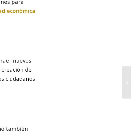
anes para
dad económica
atraer nuevos
a creación de
La
los ciudadanos
de
Mo
ino también