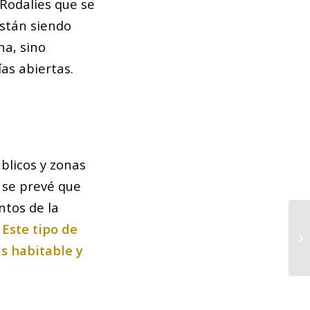
 Rodalies que se
están siendo
na, sino
as abiertas.
úblicos y zonas
 se prevé que
ntos de la
.
Este tipo de
Ba
pa
s habitable y