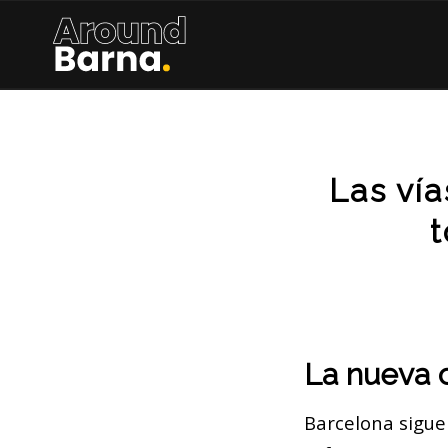
Las ví
t
La nueva c
Barcelona sigue