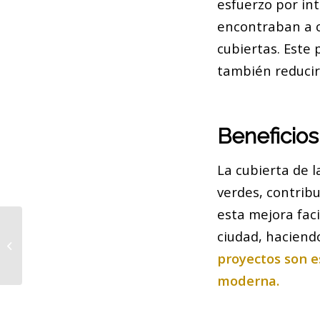
esfuerzo por int
encontraban a c
cubiertas. Este 
también reducir 
Beneficios
La cubierta de l
verdes, contrib
esta mejora faci
ciudad, haciend
Descubre la Altamira de Montjuïc en
Barcelona
proyectos son e
moderna.