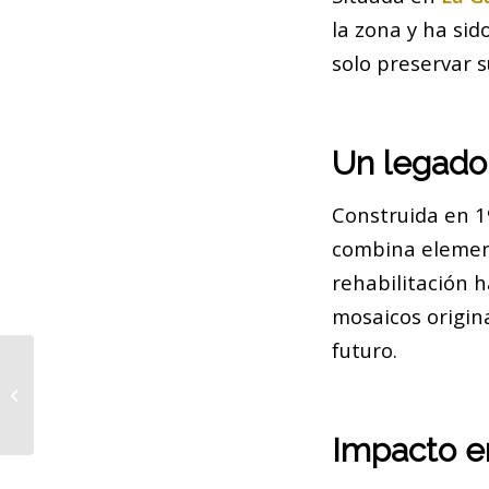
la zona y ha si
solo preservar s
Un legado
Construida en 19
combina element
rehabilitación h
mosaicos origina
futuro.
Descubre la Altamira de Montjuïc en
Barcelona
Impacto e