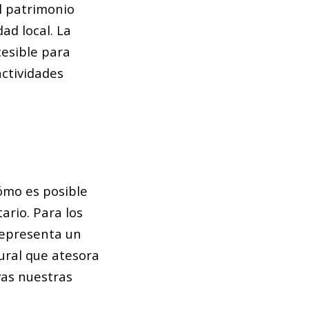
l patrimonio
ad local. La
cesible para
actividades
cómo es posible
ario. Para los
representa un
tural que atesora
vas nuestras