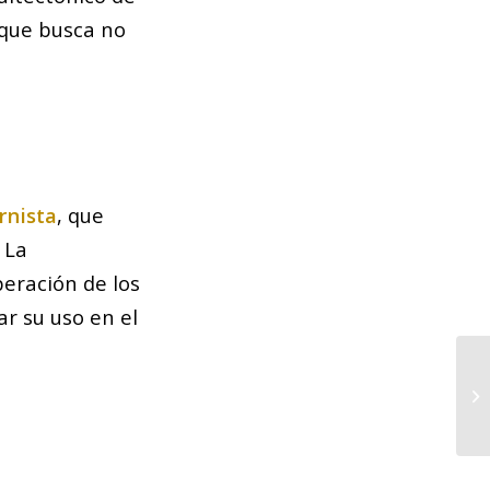
 que busca no
rnista
, que
 La
peración de los
ar su uso en el
Ba
pa