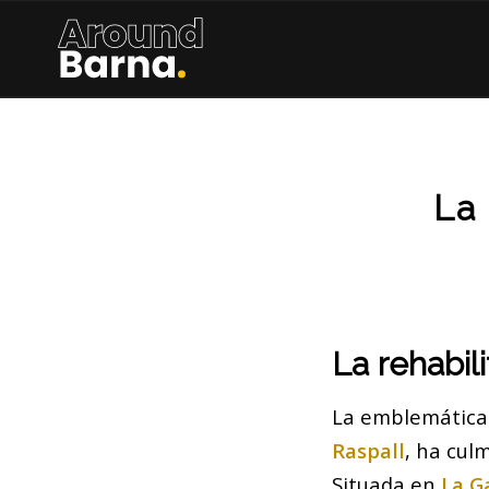
La 
La rehabili
La emblemátic
Raspall
, ha cul
Situada en
La G