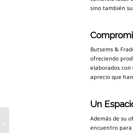
sino también su
Compromis
Butsems & Frade
ofreciendo prod
elaborados con u
aprecio que han
Un Espaci
Además de su of
Barcelona proyecta al mundo las
encuentro para 
tendencias de la moda nupcial