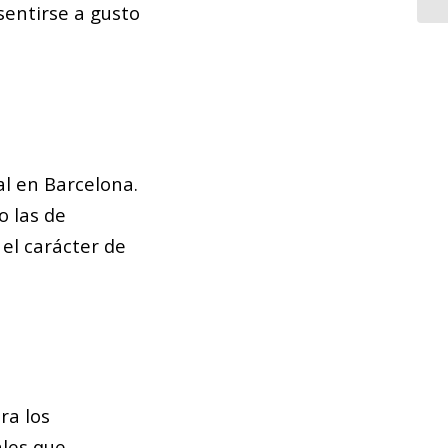
entirse a gusto
al en Barcelona.
o las de
el carácter de
ra los
ales que