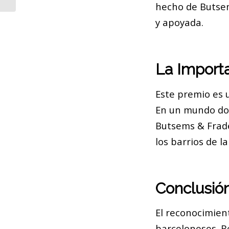
hecho de Butsem
y apoyada.
La Import
Este premio es 
En un mundo don
Butsems & Frade
los barrios de la
Conclusió
El reconocimien
barceloneses. R