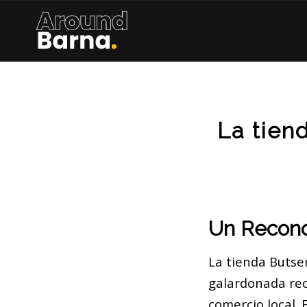
La tien
Un Recono
La tienda Butse
galardonada rec
comercio local. 