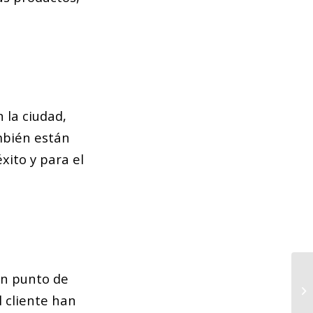
 la ciudad,
mbién están
xito y para el
un punto de
De
 cliente han
Ba