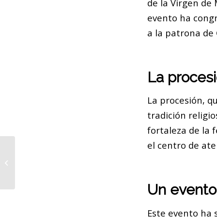
de la Virgen de
evento ha cong
a la patrona de
La procesi
La procesión, q
tradición religi
fortaleza de la 
el centro de at
Protestas en Barcelona: Pistolas de
agua contra el turismo masivo
Un evento
Este evento ha 