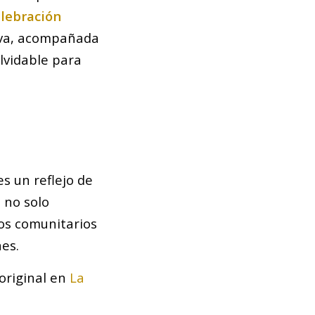
elebración
tiva, acompañada
lvidable para
s un reflejo de
o no solo
zos comunitarios
es.
 original en
La