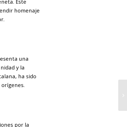
neta. Este
rendir homenaje
r.
presenta una
nidad y la
talana, ha sido
 orígenes.
Th
So
iones por la