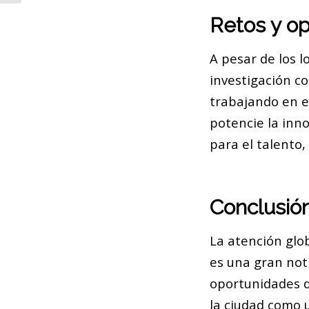
Retos y o
A pesar de los l
investigación c
trabajando en e
potencie la inn
para el talento
Conclusió
La atención glo
es una gran noti
oportunidades d
la ciudad como u