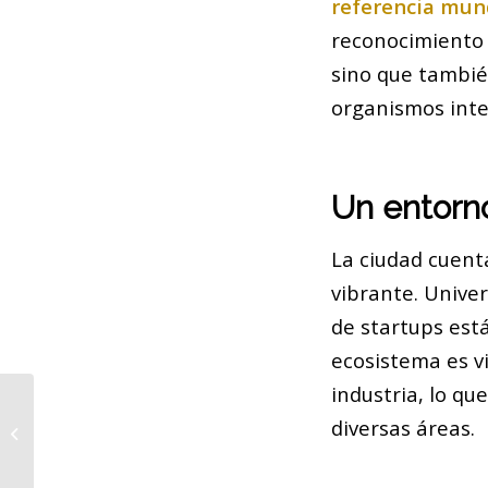
referencia mun
reconocimiento n
sino que tambié
organismos inte
Un entorno
La ciudad cuent
vibrante. Unive
de startups est
ecosistema es vi
industria, lo qu
Barcelona se prepara para el
diversas áreas.
futuro: Innovación y sostenibilidad