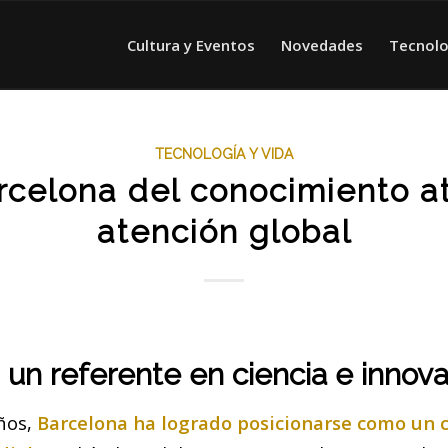
Cultura y Eventos
Novedades
Tecnolo
TECNOLOGÍA Y VIDA
rcelona del conocimiento at
atención global
 un referente en ciencia e innov
años,
Barcelona ha logrado posicionarse como un 