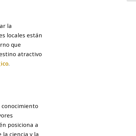
ar la
es locales están
orno que
estino atractivo
gico
.
l conocimiento
yores
én posiciona a
la ciencia y la