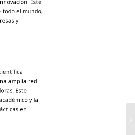
innovación. Este
e todo el mundo,
resas y
.
ientífica
una amplia red
oras. Este
 académico y la
rácticas en
Má
sa
Ba