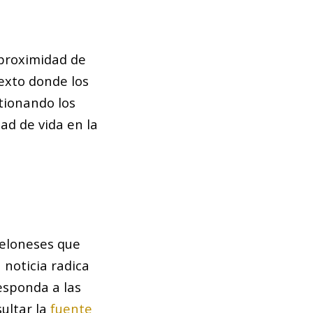
 proximidad de
texto donde los
tionando los
ad de vida en la
celoneses que
 noticia radica
esponda a las
ultar la
fuente