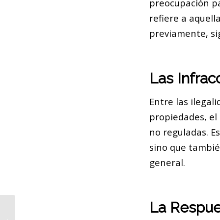
preocupación pa
refiere a aquell
previamente, sig
Las Infra
Entre las ilegal
propiedades, el
no reguladas. Es
sino que tambié
general.
La Respue
Elisenda Alamany da la razón a