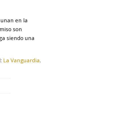
 unan en la
omiso son
iga siendo una
l:
La Vanguardia
.