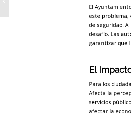
Collboni sobre el gobierno de
El Ayuntamient
Barcelona
este problema, 
de seguridad. A 
desafío. Las au
garantizar que 
El Impact
Para los ciudada
Afecta la percep
servicios públic
afectar la econo