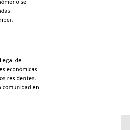
enómeno se
adas
omper.
ilegal de
ades económicas
los residentes,
la comunidad en
Pr