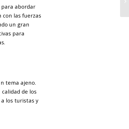
pa
 para abordar
 con las fuerzas
endo un gran
tivas para
s.
un tema ajeno.
 calidad de los
a los turistas y