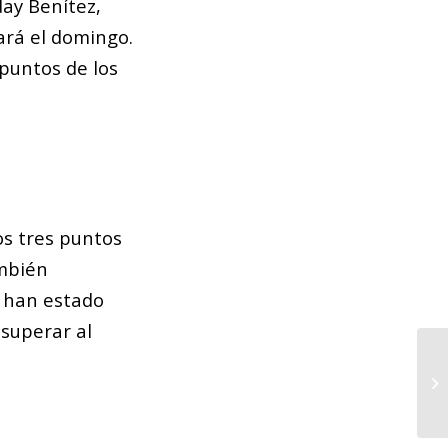
day Benítez,
gará el domingo.
 puntos de los
os tres puntos
ambién
s han estado
superar al
To
Di