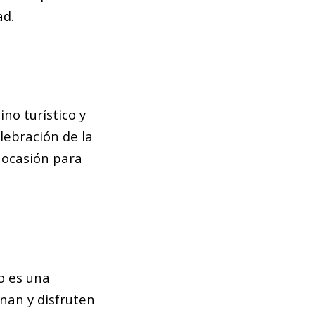
ad.
no turístico y
elebración de la
 ocasión para
o es una
nan y disfruten