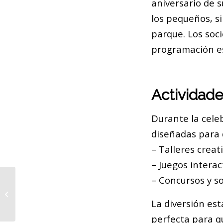
aniversario de 
los pequeños, s
parque. Los soci
programación es
Actividade
Durante la celeb
diseñadas para d
– Talleres creat
– Juegos interac
– Concursos y s
El Ayuntamiento cierra el primer
club cannábico en Barcelona
La diversión es
perfecta para q