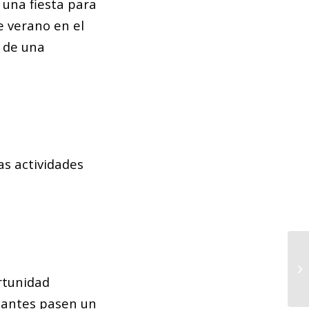
s una fiesta para
e verano en el
r de una
as actividades
Nu
re
rtunidad
itantes pasen un