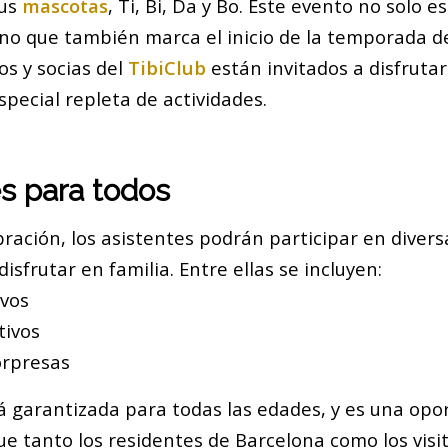
sus
mascotas
, Ti, Bi, Da y Bo. Este evento no solo e
ino que también marca el inicio de la temporada d
os y socias del
TibiClub
están invitados a disfruta
pecial repleta de actividades.
s para todos
ración, los asistentes podrán participar en divers
isfrutar en familia. Entre ellas se incluyen:
ivos
tivos
orpresas
tá garantizada para todas las edades, y es una opo
ue tanto los residentes de Barcelona como los vis