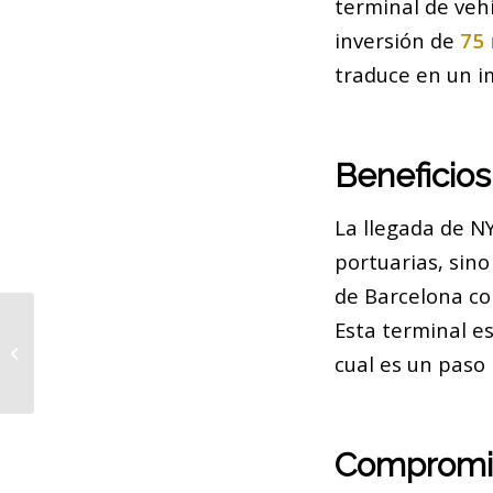
terminal de veh
inversión de
75 
traduce en un im
Beneficios
La llegada de NY
portuarias, sin
de Barcelona c
Esta terminal e
Un ladrón acaba detenido por la
cual es un paso 
víctima en Barcelona
Compromis