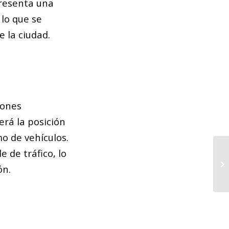
presenta una
 lo que se
 la ciudad.
iones
erá la posición
o de vehículos.
 de tráfico, lo
La
ón.
tr