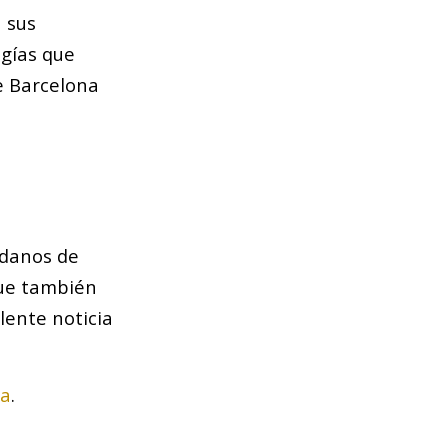
 sus
gías que
e Barcelona
adanos de
que también
lente noticia
ia
.