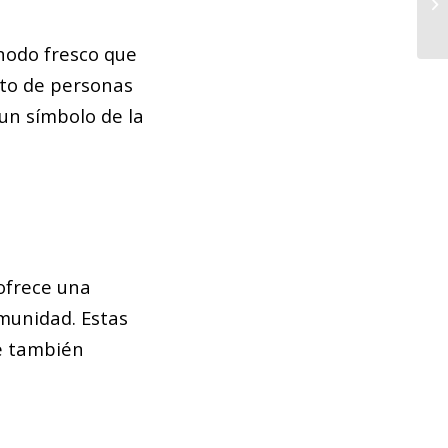
co
 nodo fresco que
sito de personas
 un símbolo de la
 ofrece una
omunidad. Estas
ue también