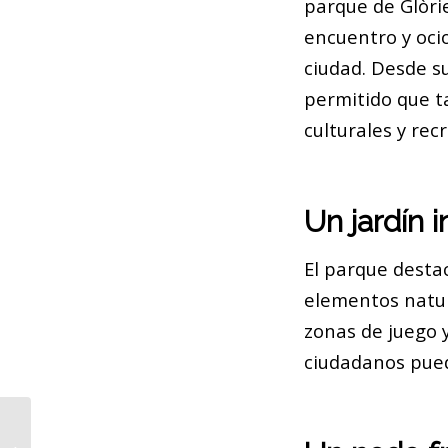
parque de Glòri
encuentro y oci
ciudad. Desde s
permitido que t
culturales y recr
Un jardín 
El parque desta
elementos natur
zonas de juego 
ciudadanos pued
La jungla de Frank: una historia de