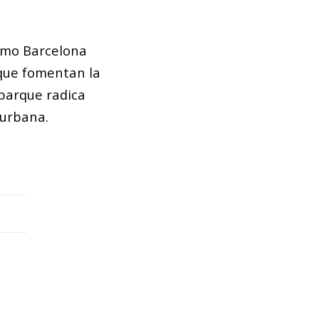
cómo Barcelona
 que fomentan la
 parque radica
 urbana.