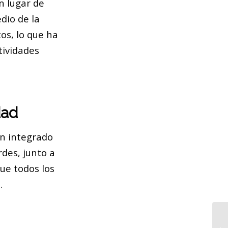
n lugar de
dio de la
os, lo que ha
tividades
dad
an integrado
des, junto a
ue todos los
.
De