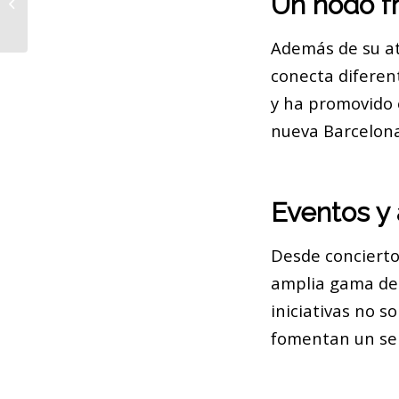
Un nodo f
extorsión en Barcelona
Además de su at
conecta diferent
y ha promovido e
nueva Barcelona
Eventos y 
Desde conciertos
amplia gama de a
iniciativas no s
fomentan un sen