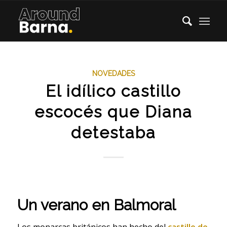
NOVEDADES
El idílico castillo
escocés que Diana
detestaba
Un verano en Balmoral
Los monarcas británicos han hecho del
castillo de