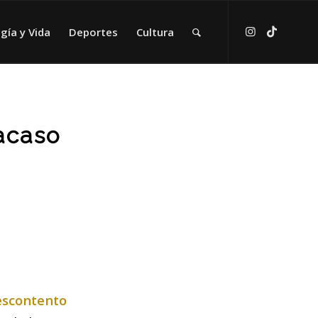
gía y Vida
Deportes
Cultura
racaso
escontento