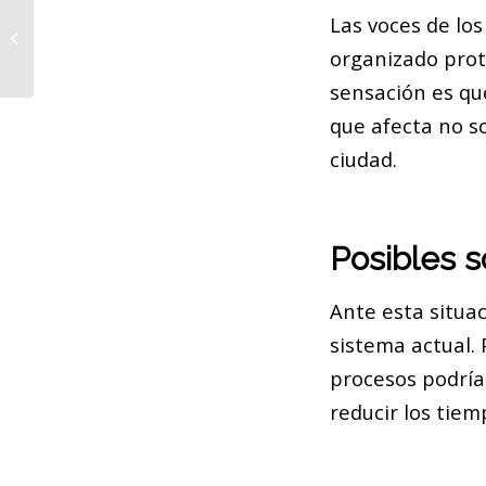
Las voces de lo
Barcelona se prepara para el
futuro: Innovación y sostenibilidad
organizado prote
sensación es qu
que afecta no so
ciudad.
Posibles s
Ante esta situac
sistema actual. 
procesos podría
reducir los tiem