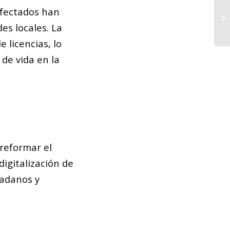
Má
afectados han
sa
es locales. La
Ba
e licencias, lo
de vida en la
 reformar el
digitalización de
dadanos y