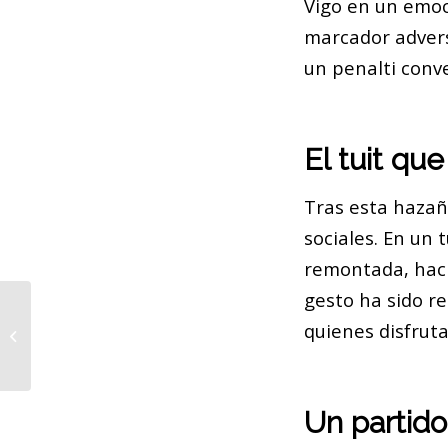
Vigo en un emoc
marcador advers
un penalti conv
El tuit que
Tras esta hazaña
sociales. En un 
remontada, haci
gesto ha sido re
Barcelona se transforma en un
quienes disfrut
parque temático urbano
Un partid