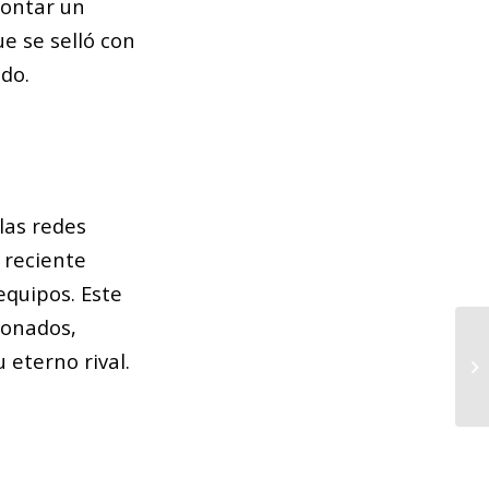
montar un
e se selló con
do.
las redes
u reciente
equipos. Este
ionados,
Lo
 eterno rival.
Sa