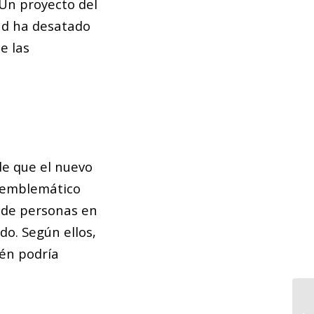
 Un proyecto del
dad ha desatado
e las
de que el nuevo
al emblemático
a de personas en
o. Según ellos,
ién podría
De