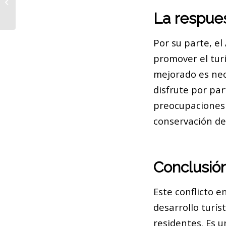
tendencias de la moda nupcial
La respue
Por su parte, e
promover el turi
mejorado es nece
disfrute por pa
preocupaciones d
conservación de
Conclusió
Este conflicto e
desarrollo turís
residentes. Es 