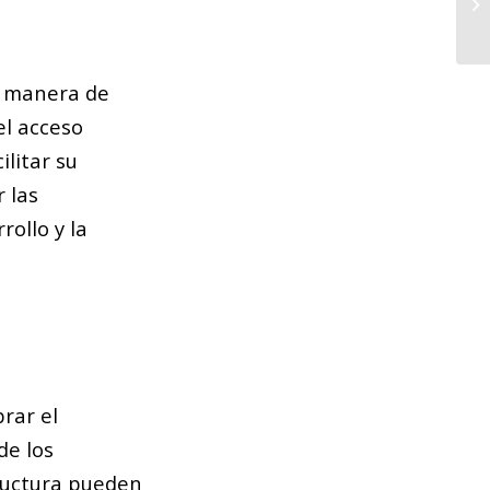
Ba
a manera de
el acceso
ilitar su
 las
rollo y la
brar el
de los
tructura pueden