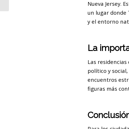
Nueva Jersey. Es
un lugar donde 
y el entorno nat
La import
Las residencias
político y socia
encuentros estra
figuras más cont
Conclusió
Para los ciudada