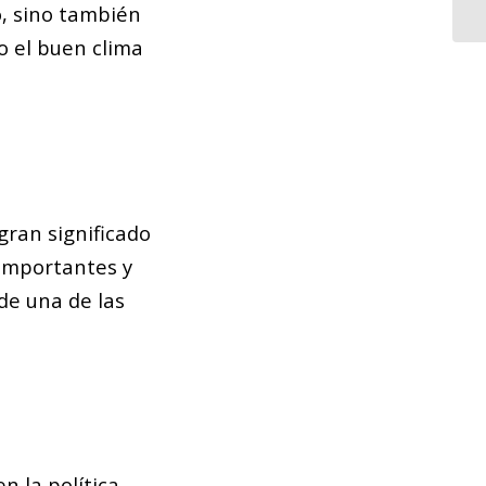
Ba
o, sino también
o el buen clima
gran significado
 importantes y
 de una de las
n la política