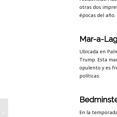
otras dos impre
épocas del año.
Mar-a-Lago
Ubicada en Palm
Trump. Esta mans
opulento y es f
políticas.
Bedminster
Misas en latín revitalizan la
En la temporada
tradición en Barcelona