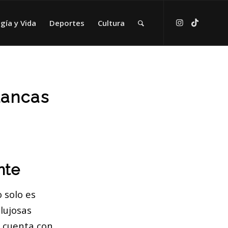
gía y Vida
Deportes
Cultura
lancas
nte
 solo es
 lujosas
p cuenta con