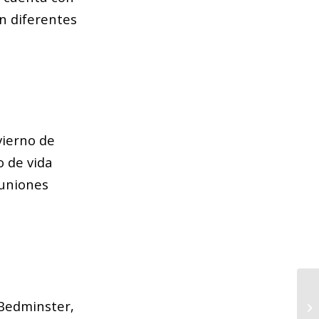
n diferentes
vierno de
o de vida
euniones
De
 Bedminster,
vi