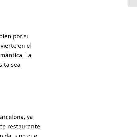
mbién por su
ierte en el
omántica. La
sita sea
arcelona, ya
ste restaurante
mida, sino que