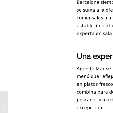
Barcelona siemp
se suma a la of
comensales a un 
establecimiento 
experta en sal
Una experi
Agreste Mar se i
menú que reflej
en platos fresco
combina para del
pescados y mari
El urinario del antiguo hospital de la
excepcional.
Santa Creu se vuelve permanente