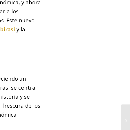
onómica, y ahora
ar a los
as. Este nuevo
birasi
y la
reciendo un
rasi se centra
istoria y se
 frescura de los
onómica
Co
va