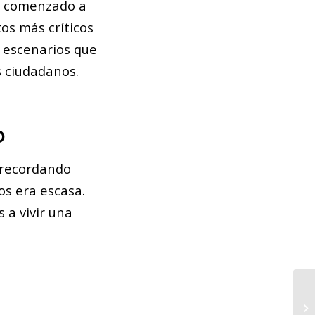
n comenzado a
os más críticos
 escenarios que
 ciudadanos.
o
 recordando
os era escasa.
 a vivir una
El
Re