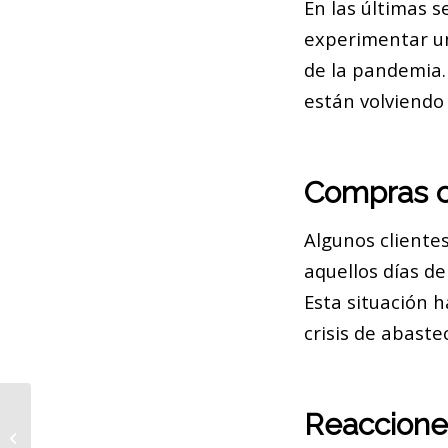
En las últimas
experimentar un
de la pandemia
están volviendo
Compras c
Algunos client
aquellos días d
Esta situación 
crisis de abast
Entidades Sociales en Barcelona:
Reaccione
Más de Dos Millones de Personas