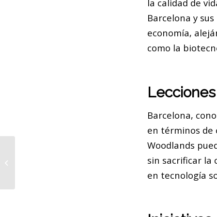
la calidad de v
Barcelona y sus
economía, alejá
como la biotecno
Lecciones
Barcelona, conoc
en términos de c
Woodlands puede
The Woodlands: Crecimiento
sin sacrificar la
Sostenible en Barcelona
en tecnología so