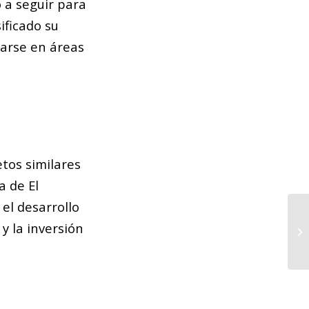
 a seguir para
ificado su
carse en áreas
etos similares
a de El
el desarrollo
El
 y la inversión
ag