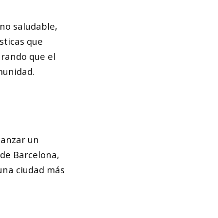
no saludable,
sticas que
urando que el
munidad.
canzar un
 de Barcelona,
 una ciudad más
a