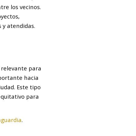
re los vecinos.
oyectos,
 y atendidas.
a relevante para
portante hacia
iudad. Este tipo
equitativo para
nguardia
.