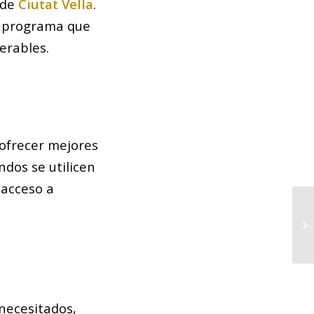
 de
Ciutat Vella
.
n programa que
erables.
ofrecer mejores
ndos se utilicen
 acceso a
La
13
Au
 necesitados,